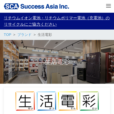
リチウムイオン電池・リチウムポリマー電池（充電池）の
リサイクルにご協力ください
TOP
ブランド
生活電彩
生活電彩