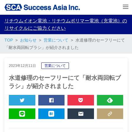
リチウムイオン電池・リチウムポリマー電池（充電池）の
リサイクルにご協力ください
TOP
お知らせ
営業について
水道修理のセーフリーにて
「耐水両回転ブラシ」が紹介されました
2023年12月11日
営業について
水道修理のセーフリーにて「耐水両回転ブ
ラシ」が紹介されました
TWEET
SHARE
POCKET
FEEDLY
LINE
HATENA
MAIL
COPY LINK