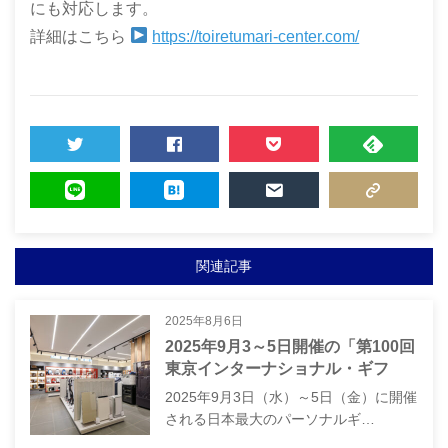
にも対応します。
詳細はこちら
https://toiretumari-center.com/
TWEET
SHARE
POCKET
FEEDLY
LINE
HATENA
MAIL
COPY LINK
関連記事
2025年8月6日
2025年9月3～5日開催の「第100回
東京インターナショナル・ギフ
ト・ショー秋2025」へと出展いた
2025年9月3日（水）～5日（金）に開催
します。（ブース番号 東6-T25-
される日本最大のパーソナルギ…
47）